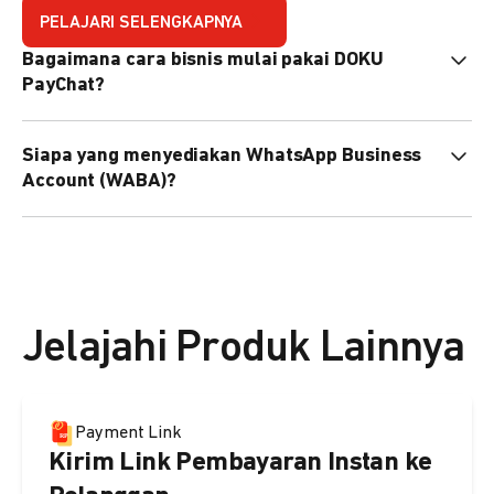
PELAJARI SELENGKAPNYA
Bagaimana cara bisnis mulai pakai DOKU
PayChat?
Mudah sekali. Tinggal daftar atau hubungi sales@doku.com
Siapa yang menyediakan WhatsApp Business
nanti tim kami bantu setup. Bisa juga pakai nomor
Account (WABA)?
WhatsApp bisnis yang sudah dimiliki sendiri, atau dari
DOKU yang buatkan WhatsApp Bisnis terverifikasi juga
Secara default, WABA disediakan oleh DOKU, atau Anda
bisa.
dapat menggunakan WABA terverifikasi milik Anda
sendiri.
Jelajahi Produk Lainnya
Payment Link
Kirim Link Pembayaran Instan ke