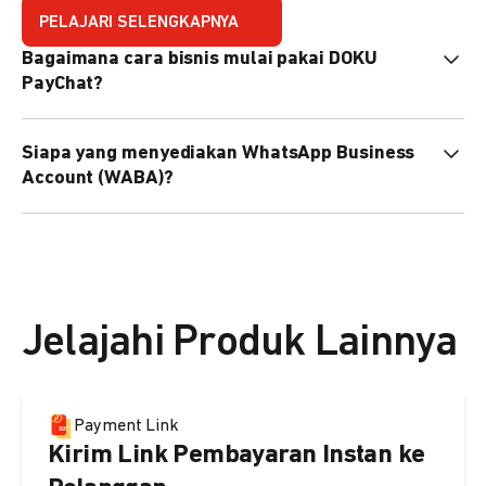
PELAJARI SELENGKAPNYA
Bagaimana cara bisnis mulai pakai DOKU
PayChat?
Mudah sekali. Tinggal daftar atau hubungi sales@doku.com
Siapa yang menyediakan WhatsApp Business
nanti tim kami bantu setup. Bisa juga pakai nomor
Account (WABA)?
WhatsApp bisnis yang sudah dimiliki sendiri, atau dari
DOKU yang buatkan WhatsApp Bisnis terverifikasi juga
Secara default, WABA disediakan oleh DOKU, atau Anda
bisa.
dapat menggunakan WABA terverifikasi milik Anda
sendiri.
Jelajahi Produk Lainnya
Payment Link
Kirim Link Pembayaran Instan ke