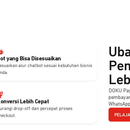
Uba
ot yang Bisa Disesuaikan
Pem
esuaikan alur chatbot sesuai kebutuhan bisnis
nda.
Leb
DOKU Pay
pembayara
onversi Lebih Cepat
WhatsApp
urangi drop-off dan percepat proses
PELAJA
heckout.