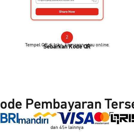
2
Tempel QR di toko, kemasan, atau online.
Sebarkan Kode QR
ode Pembayaran Ters
dan 45+ lainnya