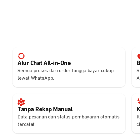
Alur Chat All-in-One
B
Semua proses dari order hingga bayar cukup
S
lewat WhatsApp.
A
Tanpa Rekap Manual
K
Data pesanan dan status pembayaran otomatis
K
tercatat.
c