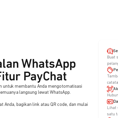
Se
Buat 
alan WhatsApp
pelan
Pe
itur PayChat
Tamba
catat
aan untuk membantu Anda mengotomatisasi
Ak
semuanya langsung lewat WhatsApp.
Hubun
Da
at Anda, bagikan link atau QR code, dan mulai
Lihat
satu 