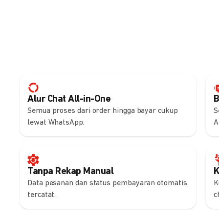
Alur Chat All-in-One
B
Semua proses dari order hingga bayar cukup
S
lewat WhatsApp.
A
Tanpa Rekap Manual
K
Data pesanan dan status pembayaran otomatis
K
tercatat.
c