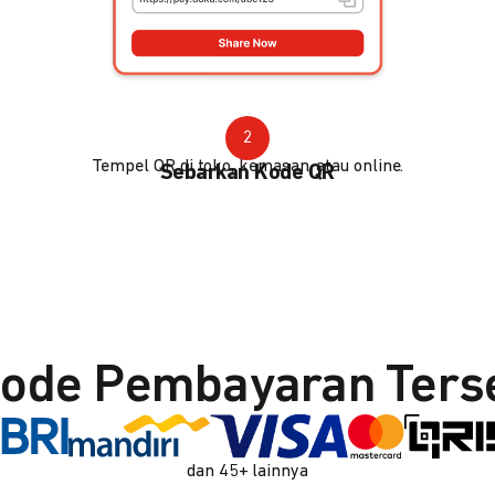
2
Tempel QR di toko, kemasan, atau online.
Sebarkan Kode QR
ode Pembayaran Ters
dan 45+ lainnya