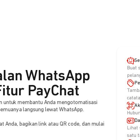
Se
Buat 
alan WhatsApp
pelan
Pe
itur PayChat
Tamba
catat
aan untuk membantu Anda mengotomatisasi
Ak
semuanya langsung lewat WhatsApp.
Hubun
Da
at Anda, bagikan link atau QR code, dan mulai
Lihat
satu 