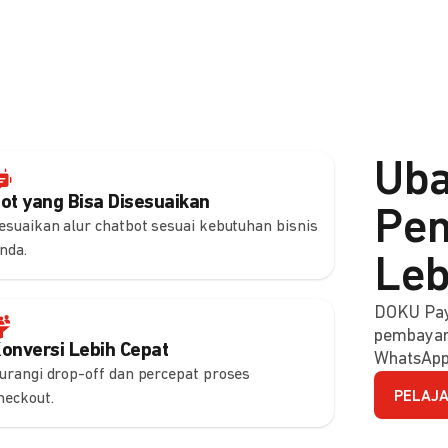
Uba
ot yang Bisa Disesuaikan
Pem
esuaikan alur chatbot sesuai kebutuhan bisnis
nda.
Leb
DOKU Pay
pembayara
onversi Lebih Cepat
WhatsApp
urangi drop-off dan percepat proses
PELAJA
heckout.