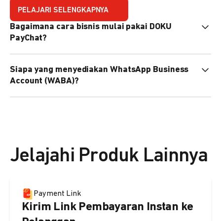
PELAJARI SELENGKAPNYA
Bagaimana cara bisnis mulai pakai DOKU
PayChat?
Mudah sekali. Tinggal daftar atau hubungi sales@doku.com
Siapa yang menyediakan WhatsApp Business
nanti tim kami bantu setup. Bisa juga pakai nomor
Account (WABA)?
WhatsApp bisnis yang sudah dimiliki sendiri, atau dari
DOKU yang buatkan WhatsApp Bisnis terverifikasi juga
Secara default, WABA disediakan oleh DOKU, atau Anda
bisa.
dapat menggunakan WABA terverifikasi milik Anda
sendiri.
Jelajahi Produk Lainnya
Payment Link
Kirim Link Pembayaran Instan ke