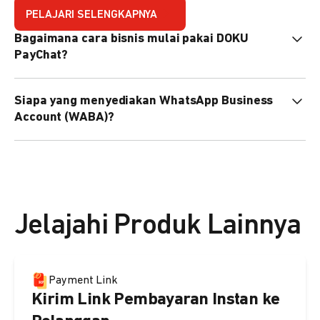
PELAJARI SELENGKAPNYA
Bagaimana cara bisnis mulai pakai DOKU
PayChat?
Mudah sekali. Tinggal daftar atau hubungi sales@doku.com
Siapa yang menyediakan WhatsApp Business
nanti tim kami bantu setup. Bisa juga pakai nomor
Account (WABA)?
WhatsApp bisnis yang sudah dimiliki sendiri, atau dari
DOKU yang buatkan WhatsApp Bisnis terverifikasi juga
Secara default, WABA disediakan oleh DOKU, atau Anda
bisa.
dapat menggunakan WABA terverifikasi milik Anda
sendiri.
Jelajahi Produk Lainnya
Payment Link
Kirim Link Pembayaran Instan ke