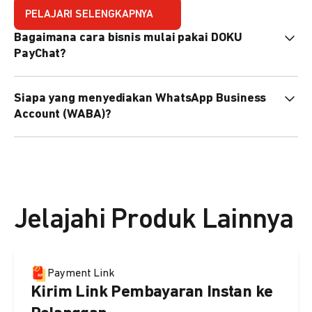
PELAJARI SELENGKAPNYA
Bagaimana cara bisnis mulai pakai DOKU
PayChat?
Mudah sekali. Tinggal daftar atau hubungi sales@doku.com
Siapa yang menyediakan WhatsApp Business
nanti tim kami bantu setup. Bisa juga pakai nomor
Account (WABA)?
WhatsApp bisnis yang sudah dimiliki sendiri, atau dari
DOKU yang buatkan WhatsApp Bisnis terverifikasi juga
Secara default, WABA disediakan oleh DOKU, atau Anda
bisa.
dapat menggunakan WABA terverifikasi milik Anda
sendiri.
Jelajahi Produk Lainnya
Payment Link
Kirim Link Pembayaran Instan ke