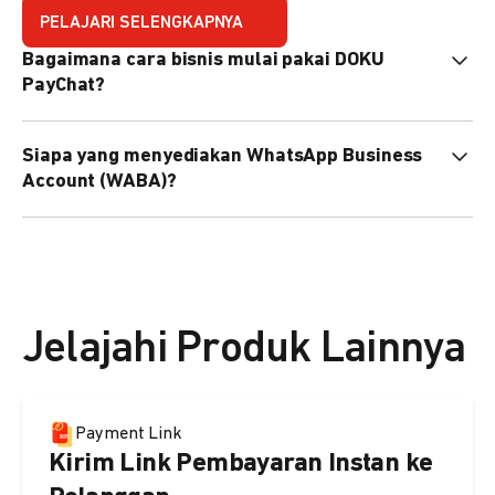
PELAJARI SELENGKAPNYA
Bagaimana cara bisnis mulai pakai DOKU
PayChat?
Mudah sekali. Tinggal daftar atau hubungi sales@doku.com
Siapa yang menyediakan WhatsApp Business
nanti tim kami bantu setup. Bisa juga pakai nomor
Account (WABA)?
WhatsApp bisnis yang sudah dimiliki sendiri, atau dari
DOKU yang buatkan WhatsApp Bisnis terverifikasi juga
Secara default, WABA disediakan oleh DOKU, atau Anda
bisa.
dapat menggunakan WABA terverifikasi milik Anda
sendiri.
Jelajahi Produk Lainnya
Payment Link
Kirim Link Pembayaran Instan ke