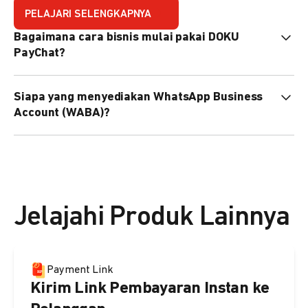
PELAJARI SELENGKAPNYA
Bagaimana cara bisnis mulai pakai DOKU
PayChat?
Mudah sekali. Tinggal daftar atau hubungi sales@doku.com
Siapa yang menyediakan WhatsApp Business
nanti tim kami bantu setup. Bisa juga pakai nomor
Account (WABA)?
WhatsApp bisnis yang sudah dimiliki sendiri, atau dari
DOKU yang buatkan WhatsApp Bisnis terverifikasi juga
Secara default, WABA disediakan oleh DOKU, atau Anda
bisa.
dapat menggunakan WABA terverifikasi milik Anda
sendiri.
Jelajahi Produk Lainnya
Payment Link
Kirim Link Pembayaran Instan ke