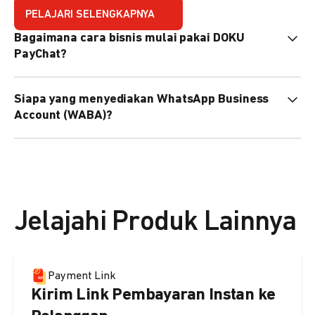
PELAJARI SELENGKAPNYA
Bagaimana cara bisnis mulai pakai DOKU
PayChat?
Mudah sekali. Tinggal daftar atau hubungi sales@doku.com
Siapa yang menyediakan WhatsApp Business
nanti tim kami bantu setup. Bisa juga pakai nomor
Account (WABA)?
WhatsApp bisnis yang sudah dimiliki sendiri, atau dari
DOKU yang buatkan WhatsApp Bisnis terverifikasi juga
Secara default, WABA disediakan oleh DOKU, atau Anda
bisa.
dapat menggunakan WABA terverifikasi milik Anda
sendiri.
Jelajahi Produk Lainnya
Payment Link
Kirim Link Pembayaran Instan ke