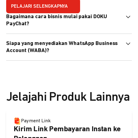
PELAJARI SELENGKAPNYA
Bagaimana cara bisnis mulai pakai DOKU
PayChat?
Mudah sekali. Tinggal daftar atau hubungi sales@doku.com
Siapa yang menyediakan WhatsApp Business
nanti tim kami bantu setup. Bisa juga pakai nomor
Account (WABA)?
WhatsApp bisnis yang sudah dimiliki sendiri, atau dari
DOKU yang buatkan WhatsApp Bisnis terverifikasi juga
Secara default, WABA disediakan oleh DOKU, atau Anda
bisa.
dapat menggunakan WABA terverifikasi milik Anda
sendiri.
Jelajahi Produk Lainnya
Payment Link
Kirim Link Pembayaran Instan ke