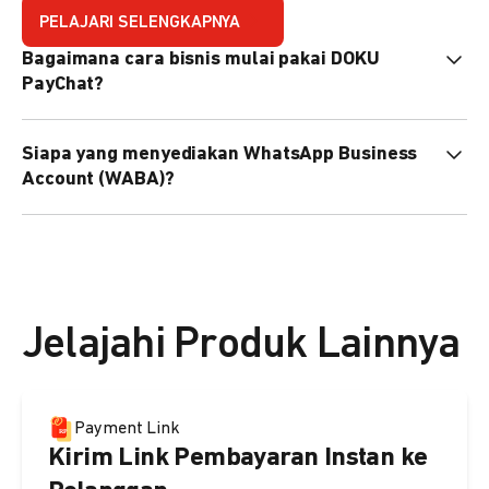
PELAJARI SELENGKAPNYA
Bagaimana cara bisnis mulai pakai DOKU
PayChat?
Mudah sekali. Tinggal daftar atau hubungi sales@doku.com
Siapa yang menyediakan WhatsApp Business
nanti tim kami bantu setup. Bisa juga pakai nomor
Account (WABA)?
WhatsApp bisnis yang sudah dimiliki sendiri, atau dari
DOKU yang buatkan WhatsApp Bisnis terverifikasi juga
Secara default, WABA disediakan oleh DOKU, atau Anda
bisa.
dapat menggunakan WABA terverifikasi milik Anda
sendiri.
Jelajahi Produk Lainnya
Payment Link
Kirim Link Pembayaran Instan ke