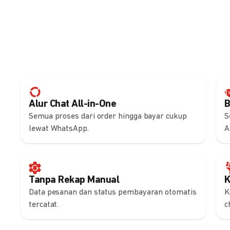
Alur Chat All-in-One
B
Semua proses dari order hingga bayar cukup
S
lewat WhatsApp.
A
Tanpa Rekap Manual
K
Data pesanan dan status pembayaran otomatis
K
tercatat.
c