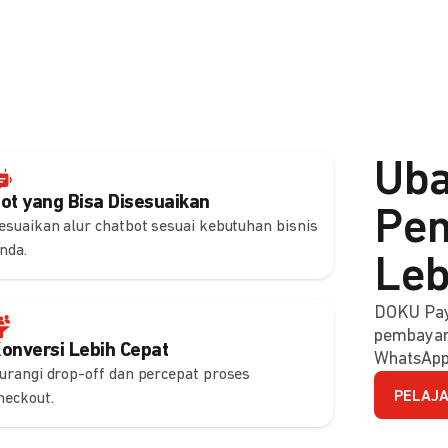
Uba
ot yang Bisa Disesuaikan
Pem
esuaikan alur chatbot sesuai kebutuhan bisnis
nda.
Leb
DOKU Pay
pembayara
onversi Lebih Cepat
WhatsApp
urangi drop-off dan percepat proses
PELAJA
heckout.