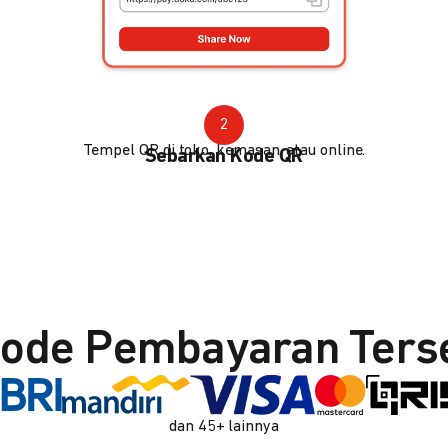
2
Tempel QR di toko, kemasan, atau online.
Sebarkan Kode QR
ode Pembayaran Ters
dan 45+ lainnya