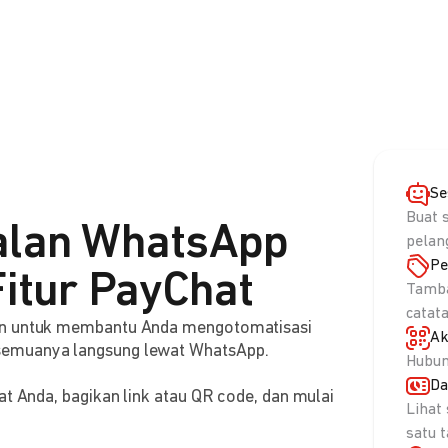
Se
Buat 
alan WhatsApp
pelan
Pe
itur PayChat
Tamba
catat
aan untuk membantu Anda mengotomatisasi
Ak
semuanya langsung lewat WhatsApp.
Hubun
Da
at Anda, bagikan link atau QR code, dan mulai
Lihat
satu 