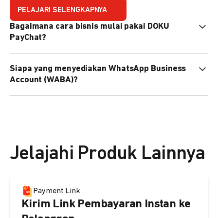
PELAJARI SELENGKAPNYA
Bagaimana cara bisnis mulai pakai DOKU
PayChat?
Mudah sekali. Tinggal daftar atau hubungi sales@doku.com
Siapa yang menyediakan WhatsApp Business
nanti tim kami bantu setup. Bisa juga pakai nomor
Account (WABA)?
WhatsApp bisnis yang sudah dimiliki sendiri, atau dari
DOKU yang buatkan WhatsApp Bisnis terverifikasi juga
Secara default, WABA disediakan oleh DOKU, atau Anda
bisa.
dapat menggunakan WABA terverifikasi milik Anda
sendiri.
Jelajahi Produk Lainnya
Payment Link
Kirim Link Pembayaran Instan ke