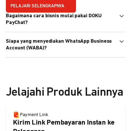
PELAJARI SELENGKAPNYA
Bagaimana cara bisnis mulai pakai DOKU
PayChat?
Mudah sekali. Tinggal daftar atau hubungi sales@doku.com
Siapa yang menyediakan WhatsApp Business
nanti tim kami bantu setup. Bisa juga pakai nomor
Account (WABA)?
WhatsApp bisnis yang sudah dimiliki sendiri, atau dari
DOKU yang buatkan WhatsApp Bisnis terverifikasi juga
Secara default, WABA disediakan oleh DOKU, atau Anda
bisa.
dapat menggunakan WABA terverifikasi milik Anda
sendiri.
Jelajahi Produk Lainnya
Payment Link
Kirim Link Pembayaran Instan ke