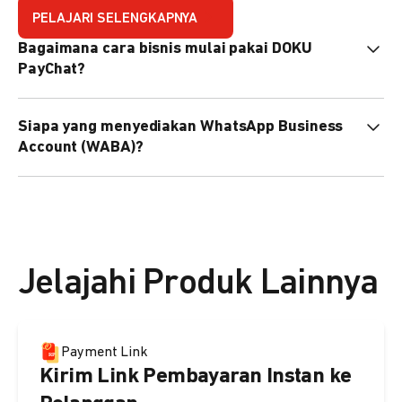
PELAJARI SELENGKAPNYA
Bagaimana cara bisnis mulai pakai DOKU
PayChat?
Mudah sekali. Tinggal daftar atau hubungi sales@doku.com
Siapa yang menyediakan WhatsApp Business
nanti tim kami bantu setup. Bisa juga pakai nomor
Account (WABA)?
WhatsApp bisnis yang sudah dimiliki sendiri, atau dari
DOKU yang buatkan WhatsApp Bisnis terverifikasi juga
Secara default, WABA disediakan oleh DOKU, atau Anda
bisa.
dapat menggunakan WABA terverifikasi milik Anda
sendiri.
Jelajahi Produk Lainnya
Payment Link
Kirim Link Pembayaran Instan ke