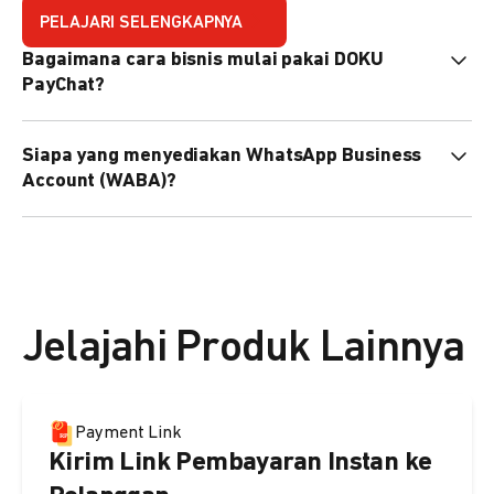
PELAJARI SELENGKAPNYA
Bagaimana cara bisnis mulai pakai DOKU
PayChat?
Mudah sekali. Tinggal daftar atau hubungi sales@doku.com
Siapa yang menyediakan WhatsApp Business
nanti tim kami bantu setup. Bisa juga pakai nomor
Account (WABA)?
WhatsApp bisnis yang sudah dimiliki sendiri, atau dari
DOKU yang buatkan WhatsApp Bisnis terverifikasi juga
Secara default, WABA disediakan oleh DOKU, atau Anda
bisa.
dapat menggunakan WABA terverifikasi milik Anda
sendiri.
Jelajahi Produk Lainnya
Payment Link
Kirim Link Pembayaran Instan ke