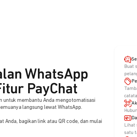
Se
Buat 
alan WhatsApp
pelan
Pe
itur PayChat
Tamba
catat
aan untuk membantu Anda mengotomatisasi
Ak
semuanya langsung lewat WhatsApp.
Hubun
Da
at Anda, bagikan link atau QR code, dan mulai
Lihat
satu 