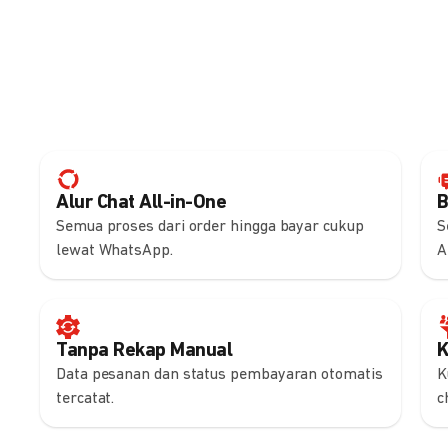
Alur Chat All-in-One
B
Semua proses dari order hingga bayar cukup
S
lewat WhatsApp.
A
Tanpa Rekap Manual
K
Data pesanan dan status pembayaran otomatis
K
tercatat.
c