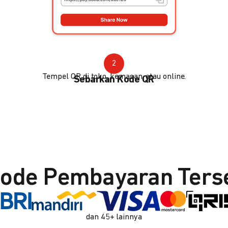
2
Tempel QR di toko, kemasan, atau online.
Sebarkan Kode QR
ode Pembayaran Ters
dan 45+ lainnya