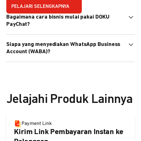
PELAJARI SELENGKAPNYA
Bagaimana cara bisnis mulai pakai DOKU
PayChat?
Mudah sekali. Tinggal daftar atau hubungi sales@doku.com
Siapa yang menyediakan WhatsApp Business
nanti tim kami bantu setup. Bisa juga pakai nomor
Account (WABA)?
WhatsApp bisnis yang sudah dimiliki sendiri, atau dari
DOKU yang buatkan WhatsApp Bisnis terverifikasi juga
Secara default, WABA disediakan oleh DOKU, atau Anda
bisa.
dapat menggunakan WABA terverifikasi milik Anda
sendiri.
Jelajahi Produk Lainnya
Payment Link
Kirim Link Pembayaran Instan ke