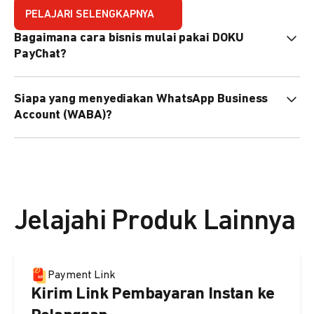
PELAJARI SELENGKAPNYA
Bagaimana cara bisnis mulai pakai DOKU
PayChat?
Mudah sekali. Tinggal daftar atau hubungi sales@doku.com
Siapa yang menyediakan WhatsApp Business
nanti tim kami bantu setup. Bisa juga pakai nomor
Account (WABA)?
WhatsApp bisnis yang sudah dimiliki sendiri, atau dari
DOKU yang buatkan WhatsApp Bisnis terverifikasi juga
Secara default, WABA disediakan oleh DOKU, atau Anda
bisa.
dapat menggunakan WABA terverifikasi milik Anda
sendiri.
Jelajahi Produk Lainnya
Payment Link
Kirim Link Pembayaran Instan ke