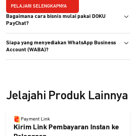
PELAJARI SELENGKAPNYA
Bagaimana cara bisnis mulai pakai DOKU
PayChat?
Mudah sekali. Tinggal daftar atau hubungi sales@doku.com
Siapa yang menyediakan WhatsApp Business
nanti tim kami bantu setup. Bisa juga pakai nomor
Account (WABA)?
WhatsApp bisnis yang sudah dimiliki sendiri, atau dari
DOKU yang buatkan WhatsApp Bisnis terverifikasi juga
Secara default, WABA disediakan oleh DOKU, atau Anda
bisa.
dapat menggunakan WABA terverifikasi milik Anda
sendiri.
Jelajahi Produk Lainnya
Payment Link
Kirim Link Pembayaran Instan ke