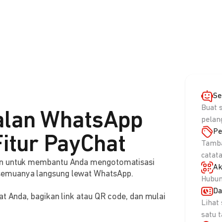
Se
Buat 
alan WhatsApp
pelan
Pe
itur PayChat
Tamba
catat
aan untuk membantu Anda mengotomatisasi
Ak
semuanya langsung lewat WhatsApp.
Hubun
Da
at Anda, bagikan link atau QR code, dan mulai
Lihat
satu 