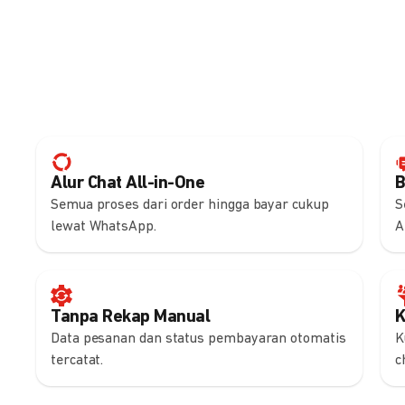
Alur Chat All-in-One
B
Semua proses dari order hingga bayar cukup
S
lewat WhatsApp.
A
Tanpa Rekap Manual
K
Data pesanan dan status pembayaran otomatis
K
tercatat.
c