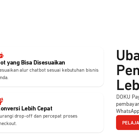
Uba
ot yang Bisa Disesuaikan
Pem
esuaikan alur chatbot sesuai kebutuhan bisnis
nda.
Leb
DOKU Pay
pembayara
onversi Lebih Cepat
WhatsApp
urangi drop-off dan percepat proses
PELAJA
heckout.