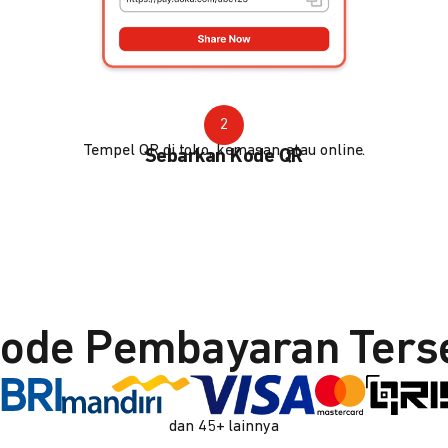
2
Tempel QR di toko, kemasan, atau online.
Sebarkan Kode QR
ode Pembayaran Ters
dan 45+ lainnya