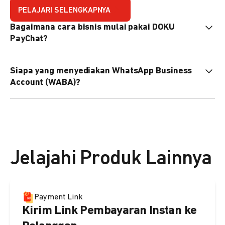
PELAJARI SELENGKAPNYA
Bagaimana cara bisnis mulai pakai DOKU
PayChat?
Mudah sekali. Tinggal daftar atau hubungi sales@doku.com
Siapa yang menyediakan WhatsApp Business
nanti tim kami bantu setup. Bisa juga pakai nomor
Account (WABA)?
WhatsApp bisnis yang sudah dimiliki sendiri, atau dari
DOKU yang buatkan WhatsApp Bisnis terverifikasi juga
Secara default, WABA disediakan oleh DOKU, atau Anda
bisa.
dapat menggunakan WABA terverifikasi milik Anda
sendiri.
Jelajahi Produk Lainnya
Payment Link
Kirim Link Pembayaran Instan ke