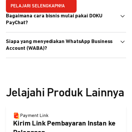
PELAJARI SELENGKAPNYA
Bagaimana cara bisnis mulai pakai DOKU
PayChat?
Mudah sekali. Tinggal daftar atau hubungi sales@doku.com
Siapa yang menyediakan WhatsApp Business
nanti tim kami bantu setup. Bisa juga pakai nomor
Account (WABA)?
WhatsApp bisnis yang sudah dimiliki sendiri, atau dari
DOKU yang buatkan WhatsApp Bisnis terverifikasi juga
Secara default, WABA disediakan oleh DOKU, atau Anda
bisa.
dapat menggunakan WABA terverifikasi milik Anda
sendiri.
Jelajahi Produk Lainnya
Payment Link
Kirim Link Pembayaran Instan ke