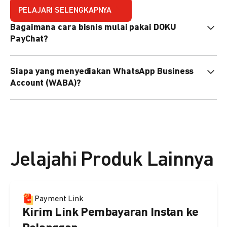
PELAJARI SELENGKAPNYA
Bagaimana cara bisnis mulai pakai DOKU
PayChat?
Mudah sekali. Tinggal daftar atau hubungi sales@doku.com
Siapa yang menyediakan WhatsApp Business
nanti tim kami bantu setup. Bisa juga pakai nomor
Account (WABA)?
WhatsApp bisnis yang sudah dimiliki sendiri, atau dari
DOKU yang buatkan WhatsApp Bisnis terverifikasi juga
Secara default, WABA disediakan oleh DOKU, atau Anda
bisa.
dapat menggunakan WABA terverifikasi milik Anda
sendiri.
Jelajahi Produk Lainnya
Payment Link
Kirim Link Pembayaran Instan ke