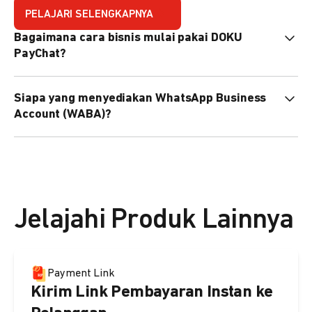
PELAJARI SELENGKAPNYA
Bagaimana cara bisnis mulai pakai DOKU
PayChat?
Mudah sekali. Tinggal daftar atau hubungi sales@doku.com
Siapa yang menyediakan WhatsApp Business
nanti tim kami bantu setup. Bisa juga pakai nomor
Account (WABA)?
WhatsApp bisnis yang sudah dimiliki sendiri, atau dari
DOKU yang buatkan WhatsApp Bisnis terverifikasi juga
Secara default, WABA disediakan oleh DOKU, atau Anda
bisa.
dapat menggunakan WABA terverifikasi milik Anda
sendiri.
Jelajahi Produk Lainnya
Payment Link
Kirim Link Pembayaran Instan ke