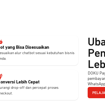
Uba
ot yang Bisa Disesuaikan
Pem
esuaikan alur chatbot sesuai kebutuhan bisnis
nda.
Leb
DOKU Pay
pembayara
onversi Lebih Cepat
WhatsApp
urangi drop-off dan percepat proses
PELAJA
heckout.