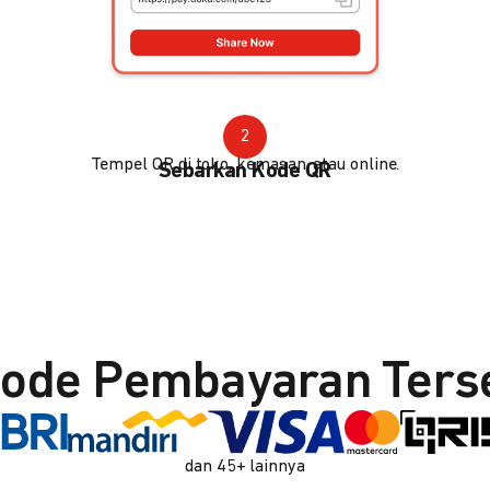
2
Tempel QR di toko, kemasan, atau online.
Sebarkan Kode QR
ode Pembayaran Ters
dan 45+ lainnya