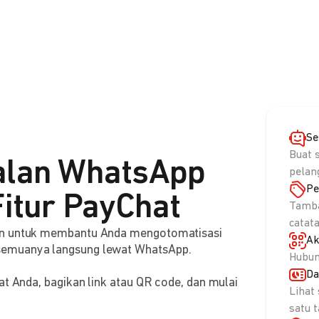
Se
Buat 
alan WhatsApp
pelan
Pe
itur PayChat
Tamba
catat
aan untuk membantu Anda mengotomatisasi
Ak
semuanya langsung lewat WhatsApp.
Hubun
Da
at Anda, bagikan link atau QR code, dan mulai
Lihat
satu 