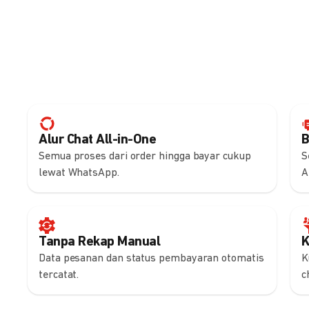
Alur Chat All-in-One
B
Semua proses dari order hingga bayar cukup
S
lewat WhatsApp.
A
Tanpa Rekap Manual
K
Data pesanan dan status pembayaran otomatis
K
tercatat.
c