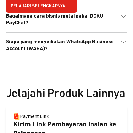
PELAJARI SELENGKAPNYA
Bagaimana cara bisnis mulai pakai DOKU
PayChat?
Mudah sekali. Tinggal daftar atau hubungi sales@doku.com
Siapa yang menyediakan WhatsApp Business
nanti tim kami bantu setup. Bisa juga pakai nomor
Account (WABA)?
WhatsApp bisnis yang sudah dimiliki sendiri, atau dari
DOKU yang buatkan WhatsApp Bisnis terverifikasi juga
Secara default, WABA disediakan oleh DOKU, atau Anda
bisa.
dapat menggunakan WABA terverifikasi milik Anda
sendiri.
Jelajahi Produk Lainnya
Payment Link
Kirim Link Pembayaran Instan ke