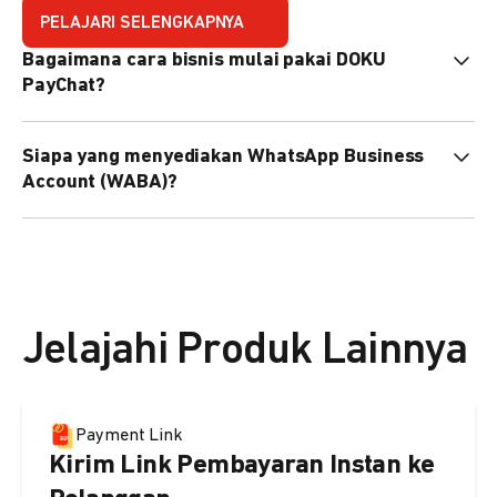
PELAJARI SELENGKAPNYA
Bagaimana cara bisnis mulai pakai DOKU
PayChat?
Mudah sekali. Tinggal daftar atau hubungi sales@doku.com
Siapa yang menyediakan WhatsApp Business
nanti tim kami bantu setup. Bisa juga pakai nomor
Account (WABA)?
WhatsApp bisnis yang sudah dimiliki sendiri, atau dari
DOKU yang buatkan WhatsApp Bisnis terverifikasi juga
Secara default, WABA disediakan oleh DOKU, atau Anda
bisa.
dapat menggunakan WABA terverifikasi milik Anda
sendiri.
Jelajahi Produk Lainnya
Payment Link
Kirim Link Pembayaran Instan ke