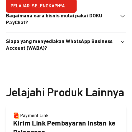
PELAJARI SELENGKAPNYA
Bagaimana cara bisnis mulai pakai DOKU
PayChat?
Mudah sekali. Tinggal daftar atau hubungi sales@doku.com
Siapa yang menyediakan WhatsApp Business
nanti tim kami bantu setup. Bisa juga pakai nomor
Account (WABA)?
WhatsApp bisnis yang sudah dimiliki sendiri, atau dari
DOKU yang buatkan WhatsApp Bisnis terverifikasi juga
Secara default, WABA disediakan oleh DOKU, atau Anda
bisa.
dapat menggunakan WABA terverifikasi milik Anda
sendiri.
Jelajahi Produk Lainnya
Payment Link
Kirim Link Pembayaran Instan ke