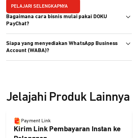
PELAJARI SELENGKAPNYA
Bagaimana cara bisnis mulai pakai DOKU
PayChat?
Mudah sekali. Tinggal daftar atau hubungi sales@doku.com
Siapa yang menyediakan WhatsApp Business
nanti tim kami bantu setup. Bisa juga pakai nomor
Account (WABA)?
WhatsApp bisnis yang sudah dimiliki sendiri, atau dari
DOKU yang buatkan WhatsApp Bisnis terverifikasi juga
Secara default, WABA disediakan oleh DOKU, atau Anda
bisa.
dapat menggunakan WABA terverifikasi milik Anda
sendiri.
Jelajahi Produk Lainnya
Payment Link
Kirim Link Pembayaran Instan ke