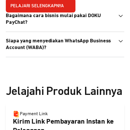
PELAJARI SELENGKAPNYA
Bagaimana cara bisnis mulai pakai DOKU
PayChat?
Mudah sekali. Tinggal daftar atau hubungi sales@doku.com
Siapa yang menyediakan WhatsApp Business
nanti tim kami bantu setup. Bisa juga pakai nomor
Account (WABA)?
WhatsApp bisnis yang sudah dimiliki sendiri, atau dari
DOKU yang buatkan WhatsApp Bisnis terverifikasi juga
Secara default, WABA disediakan oleh DOKU, atau Anda
bisa.
dapat menggunakan WABA terverifikasi milik Anda
sendiri.
Jelajahi Produk Lainnya
Payment Link
Kirim Link Pembayaran Instan ke