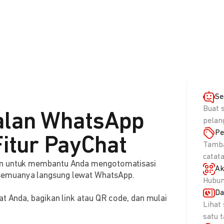
Se
Buat 
alan WhatsApp
pelan
Pe
itur PayChat
Tamba
catat
aan untuk membantu Anda mengotomatisasi
Ak
semuanya langsung lewat WhatsApp.
Hubun
Da
at Anda, bagikan link atau QR code, dan mulai
Lihat
satu 