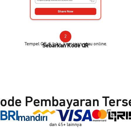
2
Tempel QR di toko, kemasan, atau online.
Sebarkan Kode QR
ode Pembayaran Ters
dan 45+ lainnya