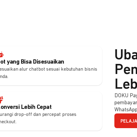
Uba
ot yang Bisa Disesuaikan
Pem
esuaikan alur chatbot sesuai kebutuhan bisnis
nda.
Leb
DOKU Pay
pembayara
onversi Lebih Cepat
WhatsApp
urangi drop-off dan percepat proses
PELAJA
heckout.