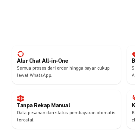
Alur Chat All-in-One
B
Semua proses dari order hingga bayar cukup
S
lewat WhatsApp.
A
Tanpa Rekap Manual
K
Data pesanan dan status pembayaran otomatis
K
tercatat.
c