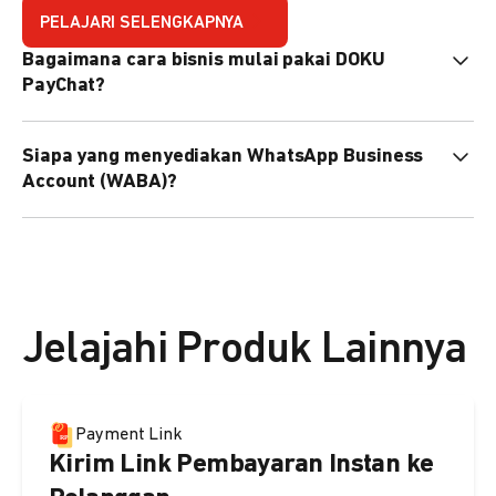
PELAJARI SELENGKAPNYA
Bagaimana cara bisnis mulai pakai DOKU
PayChat?
Mudah sekali. Tinggal daftar atau hubungi sales@doku.com
Siapa yang menyediakan WhatsApp Business
nanti tim kami bantu setup. Bisa juga pakai nomor
Account (WABA)?
WhatsApp bisnis yang sudah dimiliki sendiri, atau dari
DOKU yang buatkan WhatsApp Bisnis terverifikasi juga
Secara default, WABA disediakan oleh DOKU, atau Anda
bisa.
dapat menggunakan WABA terverifikasi milik Anda
sendiri.
Jelajahi Produk Lainnya
Payment Link
Kirim Link Pembayaran Instan ke