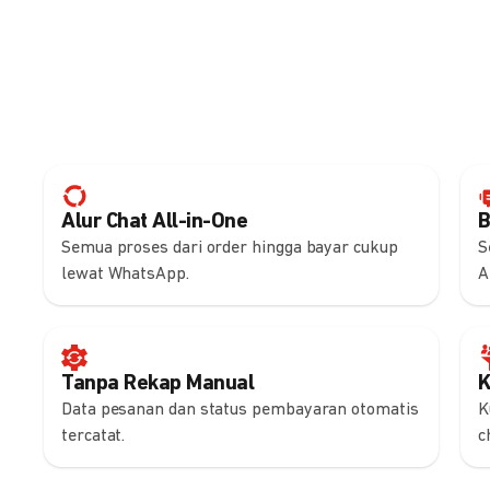
Alur Chat All-in-One
B
Semua proses dari order hingga bayar cukup
S
lewat WhatsApp.
A
Tanpa Rekap Manual
K
Data pesanan dan status pembayaran otomatis
K
tercatat.
c