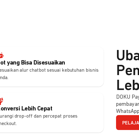
Uba
ot yang Bisa Disesuaikan
Pem
esuaikan alur chatbot sesuai kebutuhan bisnis
nda.
Leb
DOKU Pay
pembayara
onversi Lebih Cepat
WhatsApp
urangi drop-off dan percepat proses
PELAJA
heckout.