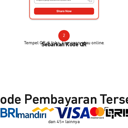
2
Tempel QR di toko, kemasan, atau online.
Sebarkan Kode QR
ode Pembayaran Ters
dan 45+ lainnya