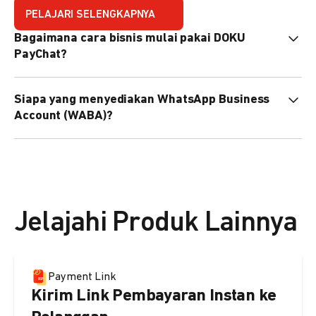
PELAJARI SELENGKAPNYA
Bagaimana cara bisnis mulai pakai DOKU
PayChat?
Mudah sekali. Tinggal daftar atau hubungi sales@doku.com
Siapa yang menyediakan WhatsApp Business
nanti tim kami bantu setup. Bisa juga pakai nomor
Account (WABA)?
WhatsApp bisnis yang sudah dimiliki sendiri, atau dari
DOKU yang buatkan WhatsApp Bisnis terverifikasi juga
Secara default, WABA disediakan oleh DOKU, atau Anda
bisa.
dapat menggunakan WABA terverifikasi milik Anda
sendiri.
Jelajahi Produk Lainnya
Payment Link
Kirim Link Pembayaran Instan ke