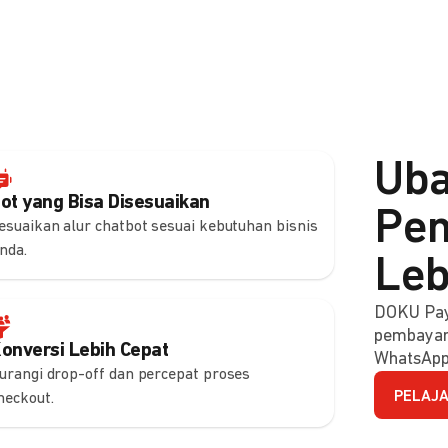
Uba
ot yang Bisa Disesuaikan
Pem
esuaikan alur chatbot sesuai kebutuhan bisnis
nda.
Leb
DOKU Pay
pembayara
onversi Lebih Cepat
WhatsApp
urangi drop-off dan percepat proses
PELAJA
heckout.