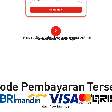
2
Tempel QR di toko, kemasan, atau online.
Sebarkan Kode QR
ode Pembayaran Ters
dan 45+ lainnya