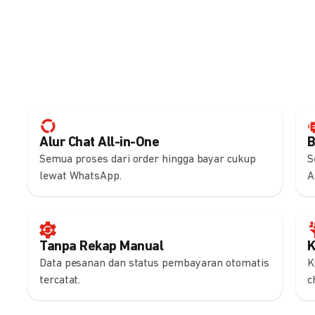
Alur Chat All-in-One
B
Semua proses dari order hingga bayar cukup
S
lewat WhatsApp.
A
Tanpa Rekap Manual
K
Data pesanan dan status pembayaran otomatis
K
tercatat.
c