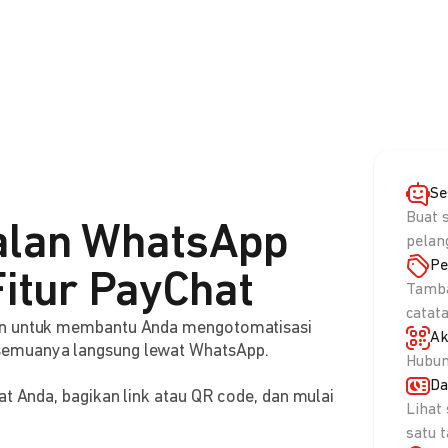
Se
Buat 
alan WhatsApp
pelan
Pe
itur PayChat
Tamba
catat
aan untuk membantu Anda mengotomatisasi
Ak
semuanya langsung lewat WhatsApp.
Hubun
Da
at Anda, bagikan link atau QR code, dan mulai
Lihat
satu 