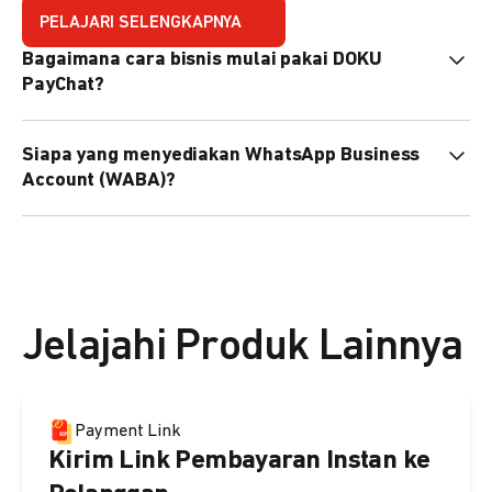
PELAJARI SELENGKAPNYA
Bagaimana cara bisnis mulai pakai DOKU
PayChat?
Mudah sekali. Tinggal daftar atau hubungi sales@doku.com
Siapa yang menyediakan WhatsApp Business
nanti tim kami bantu setup. Bisa juga pakai nomor
Account (WABA)?
WhatsApp bisnis yang sudah dimiliki sendiri, atau dari
DOKU yang buatkan WhatsApp Bisnis terverifikasi juga
Secara default, WABA disediakan oleh DOKU, atau Anda
bisa.
dapat menggunakan WABA terverifikasi milik Anda
sendiri.
Jelajahi Produk Lainnya
Payment Link
Kirim Link Pembayaran Instan ke