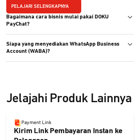
PELAJARI SELENGKAPNYA
Bagaimana cara bisnis mulai pakai DOKU
PayChat?
Mudah sekali. Tinggal daftar atau hubungi sales@doku.com
Siapa yang menyediakan WhatsApp Business
nanti tim kami bantu setup. Bisa juga pakai nomor
Account (WABA)?
WhatsApp bisnis yang sudah dimiliki sendiri, atau dari
DOKU yang buatkan WhatsApp Bisnis terverifikasi juga
Secara default, WABA disediakan oleh DOKU, atau Anda
bisa.
dapat menggunakan WABA terverifikasi milik Anda
sendiri.
Jelajahi Produk Lainnya
Payment Link
Kirim Link Pembayaran Instan ke