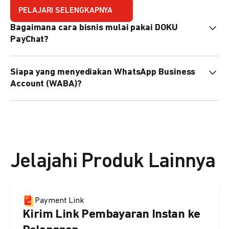
PELAJARI SELENGKAPNYA
Bagaimana cara bisnis mulai pakai DOKU
PayChat?
Mudah sekali. Tinggal daftar atau hubungi sales@doku.com
Siapa yang menyediakan WhatsApp Business
nanti tim kami bantu setup. Bisa juga pakai nomor
Account (WABA)?
WhatsApp bisnis yang sudah dimiliki sendiri, atau dari
DOKU yang buatkan WhatsApp Bisnis terverifikasi juga
Secara default, WABA disediakan oleh DOKU, atau Anda
bisa.
dapat menggunakan WABA terverifikasi milik Anda
sendiri.
Jelajahi Produk Lainnya
Payment Link
Kirim Link Pembayaran Instan ke