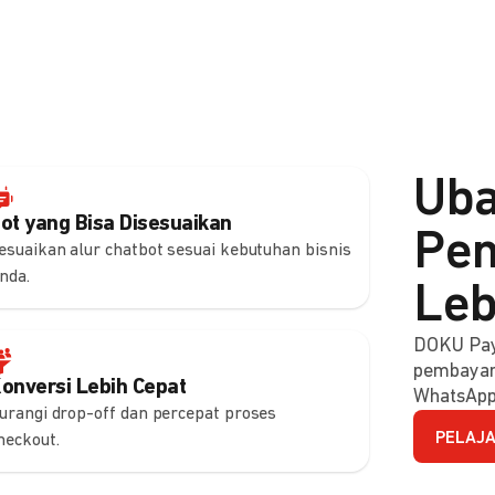
Uba
ot yang Bisa Disesuaikan
Pem
esuaikan alur chatbot sesuai kebutuhan bisnis
nda.
Leb
DOKU Pay
pembayara
onversi Lebih Cepat
WhatsApp
urangi drop-off dan percepat proses
PELAJA
heckout.