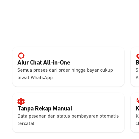
Alur Chat All-in-One
B
Semua proses dari order hingga bayar cukup
S
lewat WhatsApp.
A
Tanpa Rekap Manual
K
Data pesanan dan status pembayaran otomatis
K
tercatat.
c