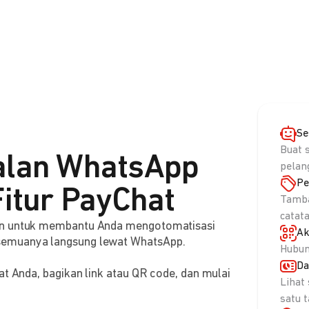
Se
Buat 
alan WhatsApp
pelan
Pe
itur PayChat
Tamba
catat
aan untuk membantu Anda mengotomatisasi
Ak
semuanya langsung lewat WhatsApp.
Hubun
Da
at Anda, bagikan link atau QR code, dan mulai
Lihat
satu 