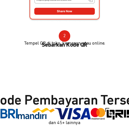
2
Tempel QR di toko, kemasan, atau online.
Sebarkan Kode QR
ode Pembayaran Ters
dan 45+ lainnya