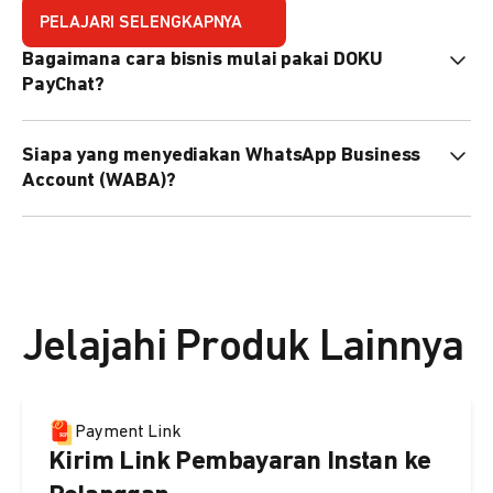
PELAJARI SELENGKAPNYA
Bagaimana cara bisnis mulai pakai DOKU
PayChat?
Mudah sekali. Tinggal daftar atau hubungi sales@doku.com
Siapa yang menyediakan WhatsApp Business
nanti tim kami bantu setup. Bisa juga pakai nomor
Account (WABA)?
WhatsApp bisnis yang sudah dimiliki sendiri, atau dari
DOKU yang buatkan WhatsApp Bisnis terverifikasi juga
Secara default, WABA disediakan oleh DOKU, atau Anda
bisa.
dapat menggunakan WABA terverifikasi milik Anda
sendiri.
Jelajahi Produk Lainnya
Payment Link
Kirim Link Pembayaran Instan ke