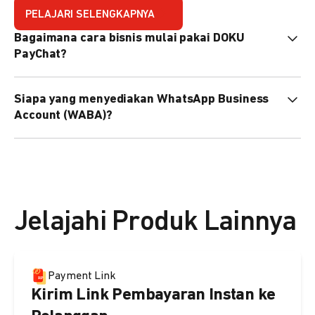
PELAJARI SELENGKAPNYA
Bagaimana cara bisnis mulai pakai DOKU
PayChat?
Mudah sekali. Tinggal daftar atau hubungi sales@doku.com
Siapa yang menyediakan WhatsApp Business
nanti tim kami bantu setup. Bisa juga pakai nomor
Account (WABA)?
WhatsApp bisnis yang sudah dimiliki sendiri, atau dari
DOKU yang buatkan WhatsApp Bisnis terverifikasi juga
Secara default, WABA disediakan oleh DOKU, atau Anda
bisa.
dapat menggunakan WABA terverifikasi milik Anda
sendiri.
Jelajahi Produk Lainnya
Payment Link
Kirim Link Pembayaran Instan ke