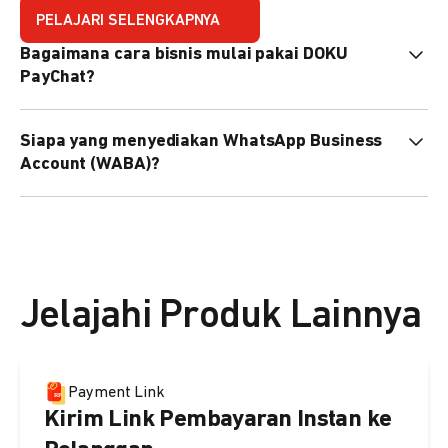
PELAJARI SELENGKAPNYA
Bagaimana cara bisnis mulai pakai DOKU
PayChat?
Mudah sekali. Tinggal daftar atau hubungi sales@doku.com
Siapa yang menyediakan WhatsApp Business
nanti tim kami bantu setup. Bisa juga pakai nomor
Account (WABA)?
WhatsApp bisnis yang sudah dimiliki sendiri, atau dari
DOKU yang buatkan WhatsApp Bisnis terverifikasi juga
Secara default, WABA disediakan oleh DOKU, atau Anda
bisa.
dapat menggunakan WABA terverifikasi milik Anda
sendiri.
Jelajahi Produk Lainnya
Payment Link
Kirim Link Pembayaran Instan ke