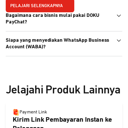
PELAJARI SELENGKAPNYA
Bagaimana cara bisnis mulai pakai DOKU
PayChat?
Mudah sekali. Tinggal daftar atau hubungi sales@doku.com
Siapa yang menyediakan WhatsApp Business
nanti tim kami bantu setup. Bisa juga pakai nomor
Account (WABA)?
WhatsApp bisnis yang sudah dimiliki sendiri, atau dari
DOKU yang buatkan WhatsApp Bisnis terverifikasi juga
Secara default, WABA disediakan oleh DOKU, atau Anda
bisa.
dapat menggunakan WABA terverifikasi milik Anda
sendiri.
Jelajahi Produk Lainnya
Payment Link
Kirim Link Pembayaran Instan ke