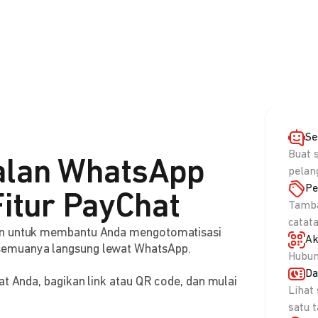
Se
Buat 
alan WhatsApp
pelan
Pe
itur PayChat
Tamba
catat
aan untuk membantu Anda mengotomatisasi
Ak
semuanya langsung lewat WhatsApp.
Hubun
Da
at Anda, bagikan link atau QR code, dan mulai
Lihat
satu 