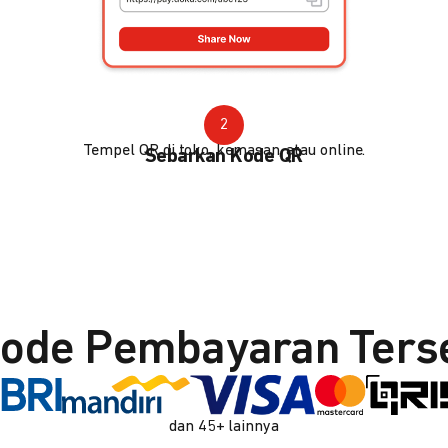
2
Tempel QR di toko, kemasan, atau online.
Sebarkan Kode QR
ode Pembayaran Ters
dan 45+ lainnya