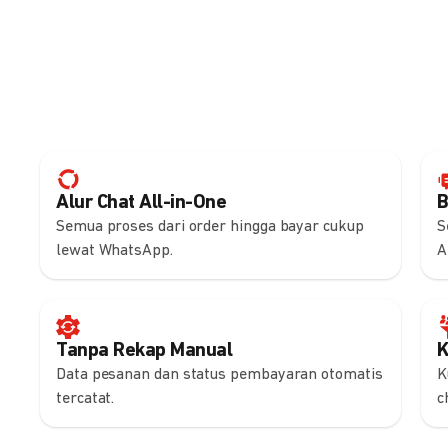
Alur Chat All-in-One
B
Semua proses dari order hingga bayar cukup
S
lewat WhatsApp.
A
Tanpa Rekap Manual
K
Data pesanan dan status pembayaran otomatis
K
tercatat.
c