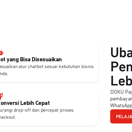
Uba
ot yang Bisa Disesuaikan
Pem
esuaikan alur chatbot sesuai kebutuhan bisnis
nda.
Leb
DOKU Pay
pembayara
onversi Lebih Cepat
WhatsApp
urangi drop-off dan percepat proses
PELAJA
heckout.