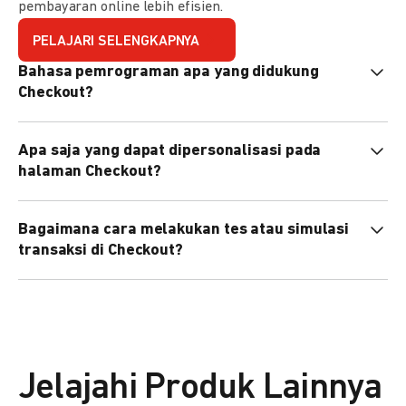
pembayaran online lebih efisien.
PELAJARI SELENGKAPNYA
Bahasa pemrograman apa yang didukung
Checkout?
Checkout mendukung semua bahasa pemrograman (Java,
Apa saja yang dapat dipersonalisasi pada
PHP, Node.js, Go, dll).
halaman Checkout?
Anda dapat mempersonalisasi logo, tema warna,
Bagaimana cara melakukan tes atau simulasi
preferensi bahasa, dan urutan metode pembayaran sesuai
transaksi di Checkout?
kebutuhan brand Anda.
Anda dapat melakukan tes transaksi menggunakan
environment
Sandbox
sebelum live.
Jelajahi Produk Lainnya