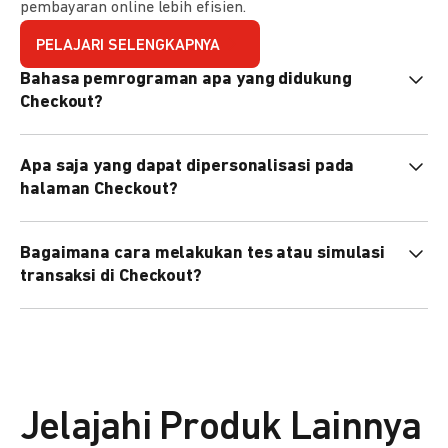
pembayaran online lebih efisien.
PELAJARI SELENGKAPNYA
Bahasa pemrograman apa yang didukung
Checkout?
Checkout mendukung semua bahasa pemrograman (Java,
Apa saja yang dapat dipersonalisasi pada
PHP, Node.js, Go, dll).
halaman Checkout?
Anda dapat mempersonalisasi logo, tema warna,
Bagaimana cara melakukan tes atau simulasi
preferensi bahasa, dan urutan metode pembayaran sesuai
transaksi di Checkout?
kebutuhan brand Anda.
Anda dapat melakukan tes transaksi menggunakan
environment
Sandbox
sebelum live.
Jelajahi Produk Lainnya