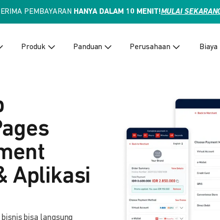
TERIMA PEMBAYARAN
HANYA DALAM 10 MENIT!
MULAI SEKARAN
Produk
Panduan
Perusahaan
Biaya
p
Pages
yment
& Aplikasi
isnis bisa langsung