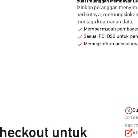
Buat Pelanggan Membayar Leb
Izinkan pelanggan menyim
berikutnya, memungkinkan 
menjaga keamanan data.
Mempermudah pembayaran
Sesuai PCI DSS untuk p
Meningkatkan pengalama
Du
Aktif
dan m
heckout untuk
Br