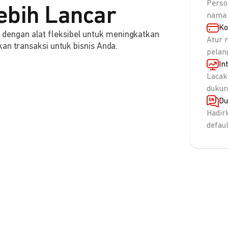
Perso
ebih Lancar
nama 
Ko
engan alat fleksibel untuk meningkatkan
Atur 
an transaksi untuk bisnis Anda.
pelan
In
Lacak
dukun
Du
Hadir
defau