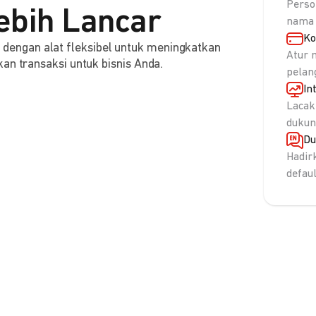
Perso
ebih Lancar
nama 
Ko
engan alat fleksibel untuk meningkatkan
Atur 
an transaksi untuk bisnis Anda.
pelan
In
Lacak
dukun
Du
Hadir
defau