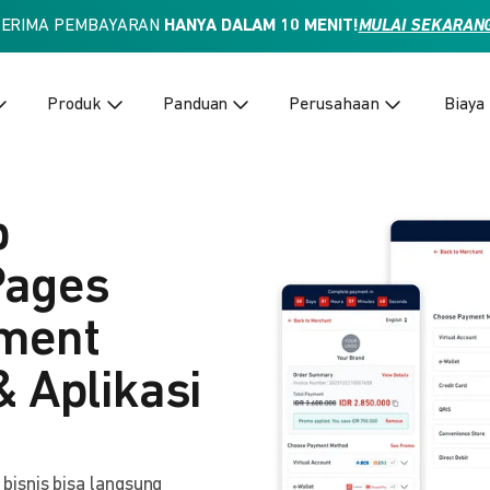
TERIMA PEMBAYARAN
HANYA DALAM 10 MENIT!
MULAI SEKARAN
Produk
Panduan
Perusahaan
Biaya
p
Pages
yment
& Aplikasi
isnis bisa langsung