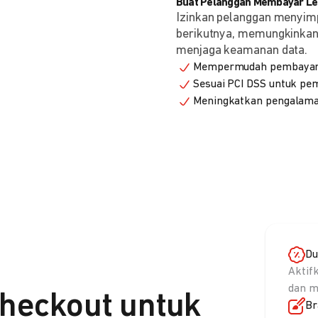
Buat Pelanggan Membayar Leb
Izinkan pelanggan menyim
berikutnya, memungkinkan 
menjaga keamanan data.
Mempermudah pembayaran
Sesuai PCI DSS untuk p
Meningkatkan pengalama
Du
Aktif
dan m
heckout untuk
Br